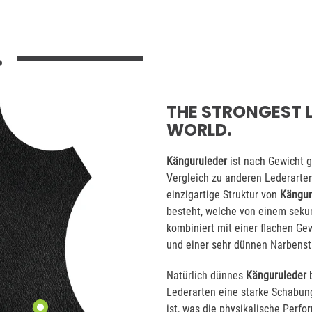
.
THE STRONGEST L
WORLD.
Känguruleder
ist nach Gewicht g
Vergleich zu anderen Lederarten 
einzigartige Struktur von
Kängur
besteht, welche von einem seku
kombiniert mit einer flachen Ge
und einer sehr dünnen Narbenstr
Natürlich dünnes
Känguruleder
b
Lederarten eine starke Schabung
ist, was die physikalische Perf